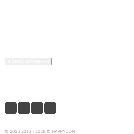
Информация
Покупателям
В2В Клиентам
Контакты
Контакты
8 (800) 302-05-73
sale@happykon.ru
Москва, Сормовский проезд, д. 11/7
© 2026 2016 - 2026 © HAPPYCON