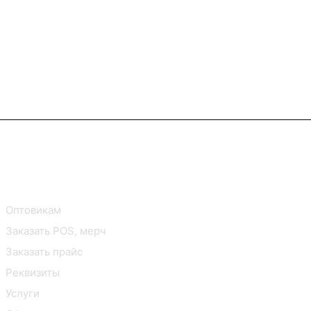
В2В Клиентам
Контакты
Оптовикам
Заказать POS, мерч
Заказать прайс
Реквизиты
Услуги