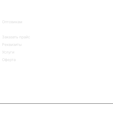
В2В Клиентам
Контакты
Оптовикам
Заказать POS, мерч
Заказать прайс
Реквизиты
Услуги
Оферта