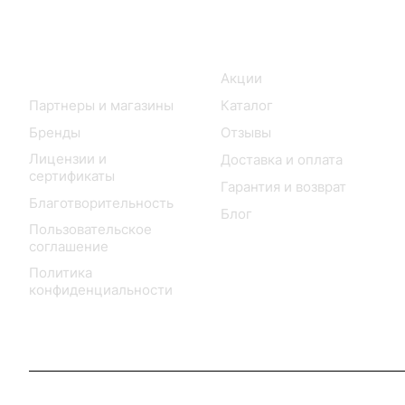
Информация
Покупателям
О нас
Акции
Партнеры и магазины
Каталог
Бренды
Отзывы
Лицензии и
Доставка и оплата
сертификаты
Гарантия и возврат
Благотворительность
Блог
Пользовательское
соглашение
Политика
конфиденциальности