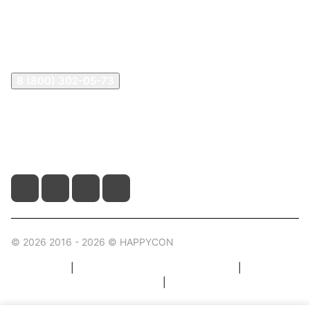
В2В Клиентам
Контакты
Контакты
8 (800) 302-05-73
sale@happykon.ru
Москва, Сормовский проезд, д. 11/7
© 2026 2016 - 2026 © HAPPYCON
Карта сайта
|
Правила пользования магазином
|
Политика конфиденциальности
|