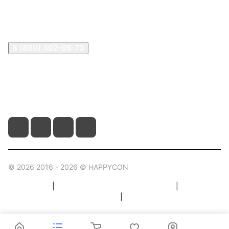
Контакты
Контакты
8 (800) 302-05-73
sale@happykon.ru
Москва, Сормовский проезд, д. 11/7
© 2026 2016 - 2026 © HAPPYCON
Карта сайта
|
Правила пользования магазином
|
Политика конфиденциальности
|