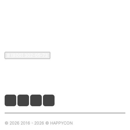
Информация
Покупателям
В2В Клиентам
Контакты
Контакты
8 (800) 302-05-73
sale@happykon.ru
Москва, Сормовский проезд, д. 11/7
© 2026 2016 - 2026 © HAPPYCON