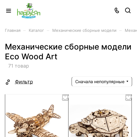
–
–
–
Главная
Каталог
Механические сборные модели
Механ
Механические сборные модели
Eco Wood Art
71 товар
Фильтр
Сначала непопулярные