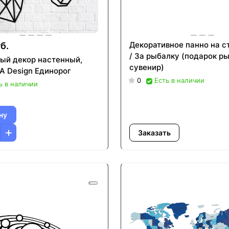
Декоративное панно на с
б.
/ За рыбалку (подарок ры
ый декор настенный,
сувенир)
A Design Единорог
0
Есть в наличии
ь в наличии
ну
Заказать