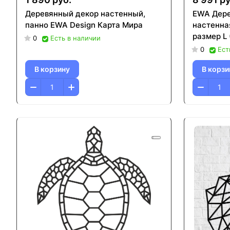
Деревянный декор настенный,
EWA Дере
панно EWA Design Карта Мира
настенна
размер L 
0
Есть в наличии
изумуруд
0
Ест
В корзину
В корзи