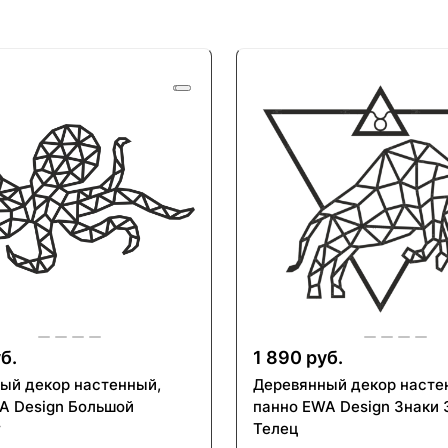
б.
1 890 руб.
ый декор настенный,
Деревянный декор насте
A Design Большой
панно EWA Design Знаки 
г
Телец