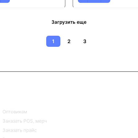
Загрузить еще
1
2
3
В2В Клиентам
Контакты
Оптовикам
Заказать POS, мерч
Заказать прайс