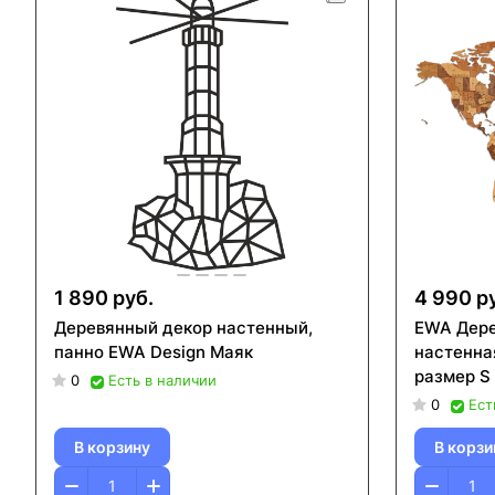
1 890 руб.
4 990 р
Деревянный декор настенный,
EWA Дере
панно EWA Design Маяк
настенна
размер S 
0
Есть в наличии
шоколад
0
Ест
В корзину
В корзи