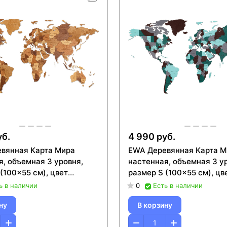
уб.
4 990 руб.
вянная Карта Мира
EWA Деревянная Карта М
я, объемная 3 уровня,
настенная, объемная 3 у
(100x55 см), цвет
размер S (100x55 см), цв
изумуруд
ь в наличии
0
Есть в наличии
ну
В корзину