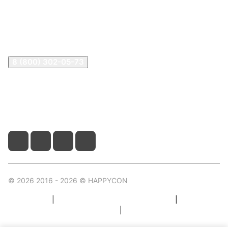
В2В Клиентам
Контакты
Контакты
8 (800) 302-05-73
sale@happykon.ru
Москва, Сормовский проезд, д. 11/7
© 2026 2016 - 2026 © HAPPYCON
Карта сайта
|
Правила пользования магазином
|
Политика конфиденциальности
|