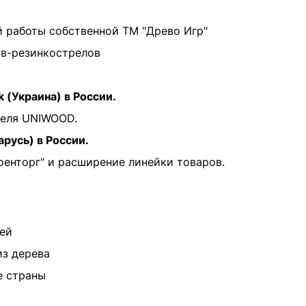
й работы собственной ТМ "Древо Игр"
ов-резинкострелов
 (Украина) в России.
теля UNIWOOD.
русь) в России.
оенторг" и расширение линейки товаров.
лей
из дерева
е страны