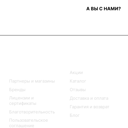
А ВЫ С НАМИ?
Информация
Покупателям
О нас
Акции
Партнеры и магазины
Каталог
Бренды
Отзывы
Лицензии и
Доставка и оплата
сертификаты
Гарантия и возврат
Благотворительность
Блог
Пользовательское
соглашение