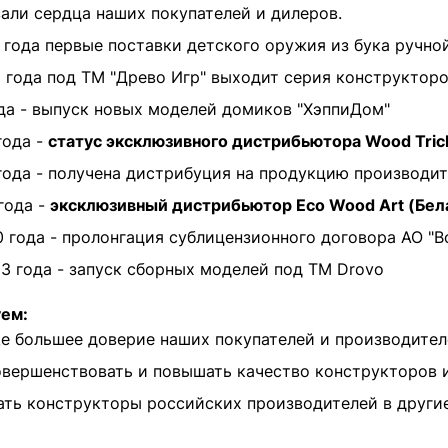
вали сердца наших покупателей и дилеров.
 года первые поставки детского оружия из бука ручно
 года под ТМ "Древо Игр" выходит серия конструктор
да - выпуск новых моделей домиков "ХэппиДом"
года -
статус эксклюзивного дистрибьютора Wood Trick
года - получена дистрибуция на продукцию производи
года -
эксклюзивный дистрибьютор Eco Wood Art (Бела
 года - пролонгация сублицензионного договора АО "В
3 года - запуск сборных моделей под ТМ Drovo
уем:
е большее доверие наших покупателей и производите
вершенствовать и повышать качество конструкторов 
ть конструкторы российских производителей в други