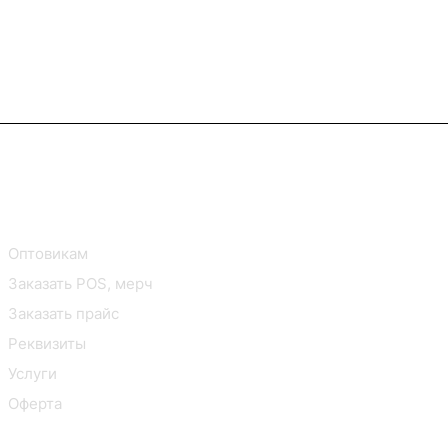
В2В Клиентам
Контакты
Оптовикам
Заказать POS, мерч
Заказать прайс
Реквизиты
Услуги
Оферта