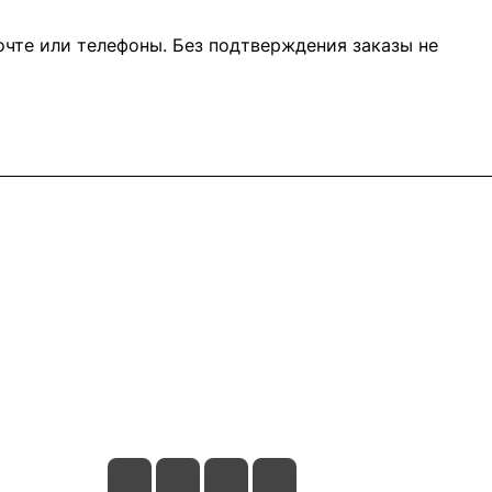
очте или телефоны. Без подтверждения заказы не
Контакты
8 (800) 302-05-73
sale@happykon.ru
Москва, Сормовский проезд, д. 11/7