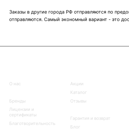
Заказы в другие города РФ отправляются по предо
отправляются. Самый экономный вариант - это до
Информация
Покупателям
О нас
Акции
Партнеры и магазины
Каталог
Бренды
Отзывы
Лицензии и
Доставка и оплата
сертификаты
Гарантия и возврат
Благотворительность
Блог