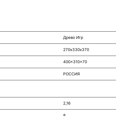
Древо Игр
270х330х370
400x310x70
РОССИЯ
2,16
8