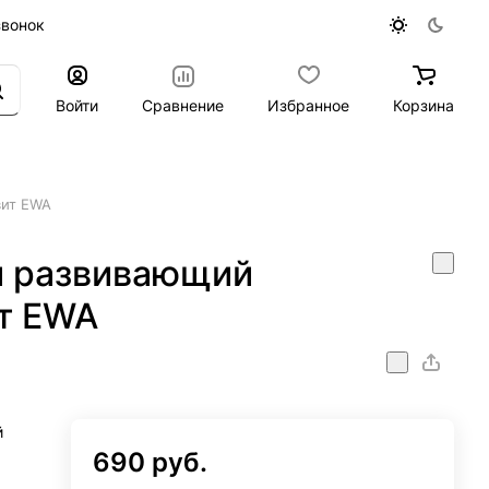
звонок
Войти
Сравнение
Избранное
Корзина
вит EWA
й развивающий
т EWA
й
690 руб.