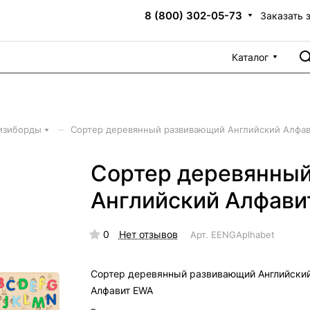
8 (800) 302-05-73
Заказать 
Каталог
–
изиборды
Сортер деревянный развивающий Английский Алфа
Сортер деревянны
Английский Алфави
0
Нет отзывов
Арт.
EENGAplhabet
Сортер деревянный развивающий Английски
Алфавит EWA