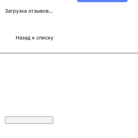
Загрузка отзывов...
Назад к списку
Информация
Покупателям
В2В Клиентам
Контакты
Контакты
8 (800) 302-05-73
sale@happykon.ru