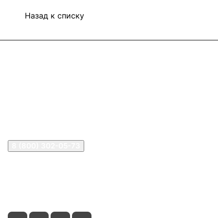
Назад к списку
Информация
Покупателям
В2В Клиентам
Контакты
Контакты
8 (800) 302-05-73
sale@happykon.ru
Москва, Сормовский проезд, д. 11/7