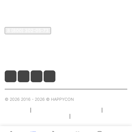
Контакты
Контакты
8 (800) 302-05-73
sale@happykon.ru
Москва, Сормовский проезд, д. 11/7
© 2026 2016 - 2026 © HAPPYCON
Карта сайта
|
Правила пользования магазином
|
Политика конфиденциальности
|