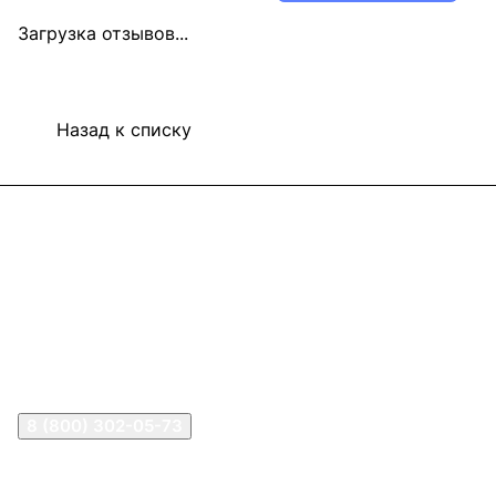
Загрузка отзывов...
Назад к списку
Информация
Покупателям
В2В Клиентам
Контакты
Контакты
8 (800) 302-05-73
sale@happykon.ru