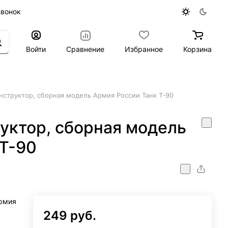
звонок
Войти
Сравнение
Избранное
Корзина
структор, сборная модель Армия России Танк Т-90
уктор, сборная модель
 Т-90
рмия
249 руб.