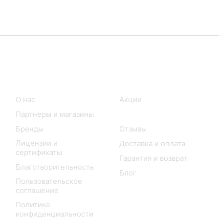
Информация
Покупателям
О нас
Акции
Партнеры и магазины
Каталог
Бренды
Отзывы
Лицензии и
Доставка и оплата
сертификаты
Гарантия и возврат
Благотворительность
Блог
Пользовательское
соглашение
Политика
конфиденциальности