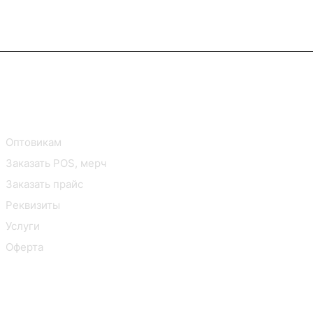
В2В Клиентам
Контакты
Оптовикам
Заказать POS, мерч
Заказать прайс
Реквизиты
Услуги
Оферта