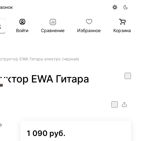
звонок
Войти
Сравнение
Избранное
Корзина
труктор EWA Гитара электро (черная)
уктор EWA Гитара
о
1 090 руб.