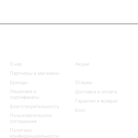
Информация
Покупателям
О нас
Акции
Партнеры и магазины
Каталог
Бренды
Отзывы
Лицензии и
Доставка и оплата
сертификаты
Гарантия и возврат
Благотворительность
Блог
Пользовательское
соглашение
Политика
конфиденциальности