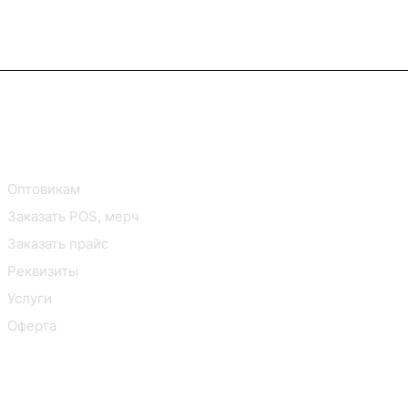
В2В Клиентам
Контакты
Оптовикам
Заказать POS, мерч
Заказать прайс
Реквизиты
Услуги
Оферта