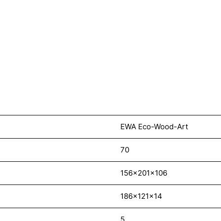
EWA Eco-Wood-Art
70
156x201x106
186x121x14
5