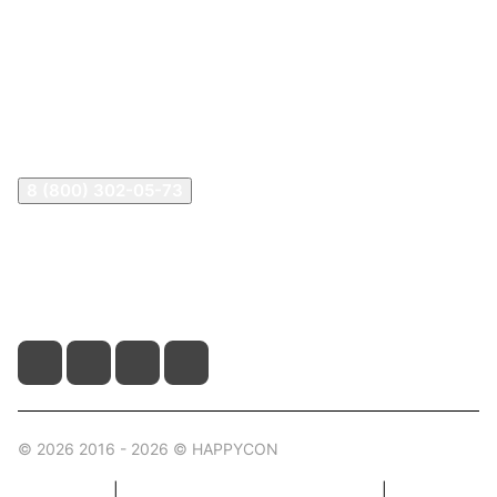
Покупателям
В2В Клиентам
Контакты
Контакты
8 (800) 302-05-73
sale@happykon.ru
Москва, Сормовский проезд, д. 11/7
© 2026 2016 - 2026 © HAPPYCON
Карта сайта
|
Правила пользования магазином
|