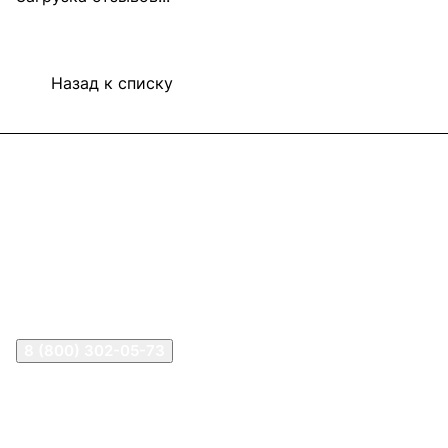
Назад к списку
Информация
Покупателям
В2В Клиентам
Контакты
Контакты
8 (800) 302-05-73
sale@happykon.ru