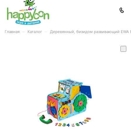
–
–
Главная
Каталог
Деревянный, бизидом развивающий EW