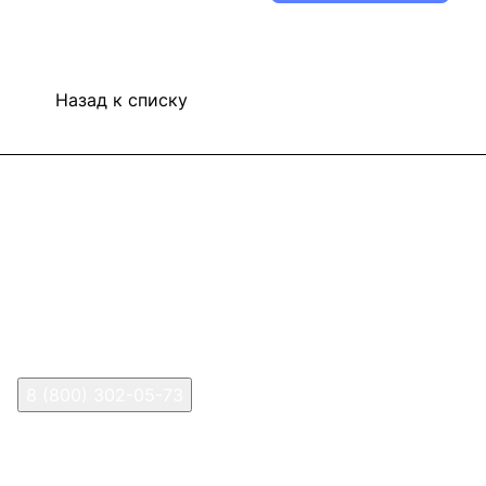
Назад к списку
Информация
Покупателям
В2В Клиентам
Контакты
Контакты
8 (800) 302-05-73
sale@happykon.ru