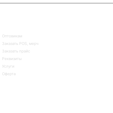
В2В Клиентам
Контакты
Оптовикам
Заказать POS, мерч
Заказать прайс
Реквизиты
Услуги
Оферта