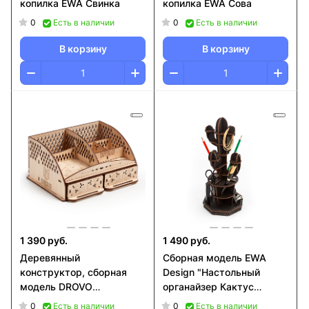
копилка EWA Свинка
копилка EWA Сова
0
0
Есть в наличии
Есть в наличии
В корзину
В корзину
1 390 руб.
1 490 руб.
Деревянный
Сборная модель EWA
конструктор, сборная
Design "Настольный
модель DROVO
органайзер Кактус
Органайзер настольный
(черный)"
0
0
Есть в наличии
Есть в наличии