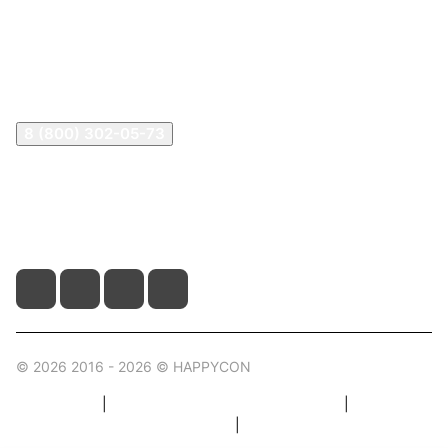
В2В Клиентам
Контакты
Контакты
8 (800) 302-05-73
sale@happykon.ru
Москва, Сормовский проезд, д. 11/7
© 2026 2016 - 2026 © HAPPYCON
Карта сайта
|
Правила пользования магазином
|
Политика конфиденциальности
|